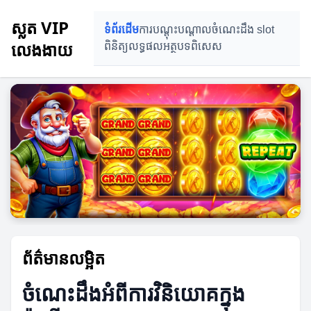
ស្លត VIP
ទំព័រដើម
ការបណ្តុះបណ្តាល
ចំណេះដឹង slot
លេងងាយ
ពិនិត្យលទ្ធផល
អត្ថបទពិសេស
ព័ត៌មានលម្អិត
ចំណេះដឹងអំពីការវិនិយោគក្នុង