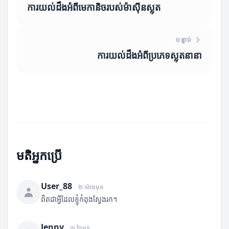
ការយល់ដឹងអំពីមេកានិចរបស់ម៉ាស៊ីនស្លុត
បន្ទាប់
ការយល់ដឹងអំពីប្រភេទស្លុតនានា
មតិអ្នកប្រើ
User_88
២ ម៉ោងមុន
ពិតជាអ្វីដែលខ្ញុំកំពុងស្វែងរក។
Jenny
៣ ថ្ងៃមុន