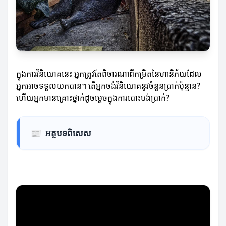
ក្នុងការវិនិយោគនេះ អ្នកត្រូវតែពិចារណាពីកម្រិតនៃហានិភ័យដែល
អ្នកអាចទទួលយកបាន។ តើអ្នកចង់វិនិយោគនូវចំនួនប្រាក់ប៉ុន្មាន?
ហើយអ្នកមានគ្រោះថ្នាក់ដូចម្តេចក្នុងការបោះបង់ប្រាក់?
📰
អត្ថបទពិសេស