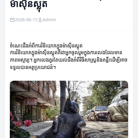
ម៉ាស៊ីនស្លុត
2026-06-15
Admin
ចំណេះដឹងអំពីការវិនិយោគក្នុងម៉ាស៊ីនស្លុត
ការវិនិយោគក្នុងម៉ាស៊ីនស្លុតគឺជាអ្នកចូលរួមក្នុងការលេងដែលមាន
ភាពអស្ចារ្យ។ អ្នកលេងគួរតែយល់ដឹងអំពីវិធីសាស្ត្រនិងគន្លឹះដើម្បីអាច
ទទួលបានអត្ថប្រយោជន៍។