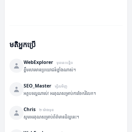
មតិអ្នកប្រើ
WebExplorer
មុននេះបន្តិច
ខ្លឹមសារមានប្រយោជន៍ខ្លាំងណាស់។
SEO_Master
ម្សិលមិញ
អត្ថបទល្អណាស់! អរគុណសម្រាប់ការចែករំលែក។
Chris
២ ម៉ោងមុន
សូមអរគុណសម្រាប់ព័ត៌មានដ៏ល្អនេះ។