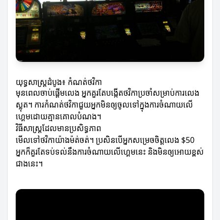
យុទ្ធសាស្ត្រដំបូង៖ កំណត់ថវិកា
មុនពេលចាប់ផ្តើមលេង អ្នកគួរតែបង្កើតថវិកាប្រចាំសម្រាប់ការលេង
ស្លុត។ ការកំណត់ថវិកាជួយអ្នកមិនឲ្យចូលទៅក្នុងការចំណាយលើ
ហ្គេមដោយគ្មានគោលបំណង។
វិធីសាស្ត្រដែលមានប្រសិទ្ធភាព
មើលទៅថវិកាយ៉ាងម៉ត់ចត់។ ប្រសិនបើអ្នកសម្រេចចិត្តលេង $50
អ្នកក៏គួរតែទប់ទល់នឹងការចំណាយលើហ្គេមនេះ និងមិនឲ្យអោយខ្ពស់
ជាងនេះ។