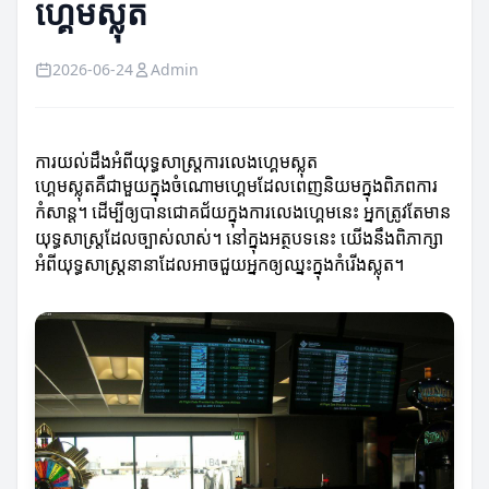
ហ្គេមស្លុត
2026-06-24
Admin
ការយល់ដឹងអំពីយុទ្ធសាស្ត្រការលេងហ្គេមស្លុត
ហ្គេមស្លុតគឺជា​មួយក្នុង​ចំណោម​ហ្គេមដែលពេញនិយមក្នុង​ពិភព​ការ
កំសាន្ត។ ដើម្បី​ឲ្យ​បាន​ជោគជ័យ​ក្នុងការលេងហ្គេមនេះ អ្នកត្រូវ​តែមាន​
យុទ្ធសាស្ត្រដែលច្បាស់លាស់។ នៅក្នុងអត្ថបទនេះ យើងនឹងពិភាក្សា​
អំពីយុទ្ធសាស្ត្រ​នានា​ដែលអាចជួយអ្នកឲ្យឈ្នះក្នុងកំរេីងស្លុត។