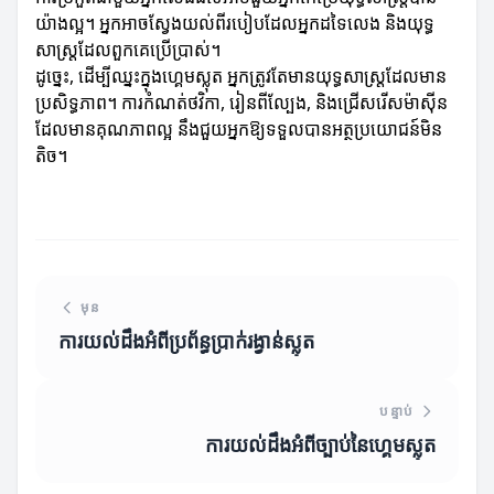
យ៉ាងល្អ។ អ្នកអាចស្វែងយល់ពីរបៀបដែលអ្នកដទៃលេង និងយុទ្ធ
សាស្ត្រដែលពួកគេប្រើប្រាស់។
ដូច្នេះ, ដើម្បីឈ្នះក្នុងហ្គេមស្លុត អ្នកត្រូវតែមានយុទ្ធសាស្ត្រដែលមាន
ប្រសិទ្ធភាព។ ការកំណត់ថវិកា, រៀនពីល្បែង, និងជ្រើសរើសម៉ាស៊ីន
ដែលមានគុណភាពល្អ នឹងជួយអ្នកឱ្យទទួលបានអត្ថប្រយោជន៍មិន
តិច។
មុន
ការយល់ដឹងអំពីប្រព័ន្ធប្រាក់រង្វាន់ស្លុត
បន្ទាប់
ការយល់ដឹងអំពីច្បាប់នៃហ្គេមស្លុត