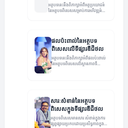
អត្ថបទនេះនឹងពិភាក្សាអំពីអត្ថប្រយោជន៍
នៃអត្ថបទពិសេសសម្រាប់ការអភិវឌ្ឍន៍
ធនធានមនុស្សក្នុងអង្គភាពនានា។
ផលប៉ះពាល់នៃអត្ថបទ
ពិសេសលើទីផ្សារឌីជីថល
អត្ថបទនេះនឹងពិភាក្សាអំពីផលប៉ះពាល់
នៃអត្ថបទពិសេសលើស្ថានភាពទី
ផ្សារឌីជីថល។
សារៈសំខាន់នៃអត្ថបទ
ពិសេសក្នុងទីផ្សារឌីជីថល
អត្ថបទពិសេសមានសារៈសំខាន់ក្នុងការ
ផ្សព្វផ្សាយប្រកបដោយប្រសិទ្ធភាពក្នុងទី