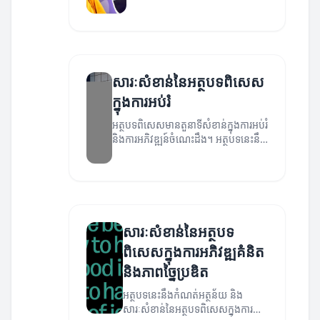
ផ្សារឌីជីថល។
សារៈសំខាន់នៃអត្ថបទពិសេស
ក្នុងការអប់រំ
អត្ថបទពិសេសមានតួនាទីសំខាន់ក្នុងការអប់រំ
និងការអភិវឌ្ឍន៍ចំណេះដឹង។ អត្ថបទនេះនឹង
ពន្យល់អំពីអត្ថន័យ និងអត្ថប្រយោជន៍នៃ
អត្ថបទពិសេសក្នុងវិស័យនេះ។
សារៈសំខាន់នៃអត្ថបទ
ពិសេសក្នុងការអភិវឌ្ឍគំនិត
និងភាពច្នៃប្រឌិត
អត្ថបទនេះនឹងកំណត់អត្ថន័យ និង
សារៈសំខាន់នៃអត្ថបទពិសេសក្នុងការ