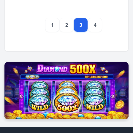
1
2
3
4