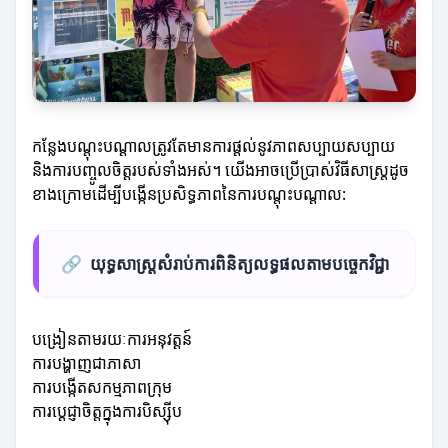
កន្លែងបណ្តុះបណ្តាលត្រូវតែមានការផ្តល់នូវភាពសប្បាយសប្បាយ
និងការបញ្ចូលចិត្តរបស់ទាំងអស់។ យើងអាចប្រើប្រាស់វិធីសាស្ត្រដូច
ខាងក្រោមដើម្បីបង្កើនប្រសិទ្ធភាពនៃការបណ្តុះបណ្តាល:
🔗
យុទ្ធសាស្ត្រសំរាប់ការពិនិត្យលទ្ធផលតាមបច្ចេកវិជ្ជា
បង្រៀនតាមរយៈការអនុវត្តន៍
ការបង្ហាញជាភាសា
ការបង្កើតសកម្មភាពក្រុម
ការប្ដេជ្ញាចិត្តក្នុងការបិស្សុីប