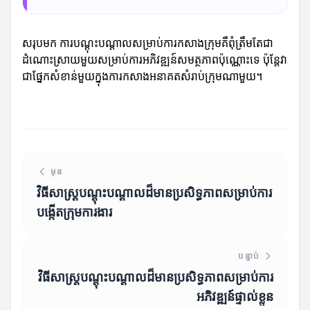
សរុបមក ការបណ្តុះបណ្តាលសម្រាប់ការកសាងក្រុមគឺពុំត្រឹមតែជា
ដំណោះស្រាយមួយសម្រាប់ការអភិវឌ្ឍន៍សមត្ថភាពប៉ុណ្ណោះទេ ប៉ុន្តែវា
ជាផ្នែកសំខាន់មួយក្នុងការកសាងអនាគតសំរាប់ក្រុមណាមួយ។
មុន
វិធីសាស្ត្របណ្តុះបណ្តាលដ៏មានប្រសិទ្ធភាពសម្រាប់ការ
បង្កើតក្រុមការងារ
បន្ទាប់
វិធីសាស្ត្របណ្តុះបណ្តាលដ៏មានប្រសិទ្ធភាពសម្រាប់ការ
អភិវឌ្ឍន៍ផ្ទាល់ខ្លួន