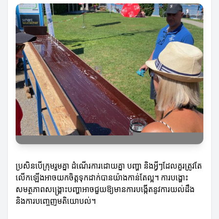
ប្រសិនបើក្រុមរួមគ្នា ដំណើរការដោយគ្នា បញ្ហា និងអ្វីៗដែលគួរត្រូវតែ
លើកឡើងអាចយកចិត្តទុកដាក់បានយ៉ាងកាន់តែល្អ។ ការបង្ហោះ
សមត្ថភាពសង្គ្រោះបញ្ហាអាចជួយឱ្យមានការបង្កើតនូវការយល់ដឹង
និងការបញ្ចេញមតិយោបល់។