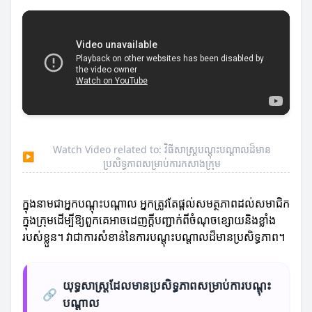
Watch Video related to: វិធីសាស្ត្របណ្តុះបណ្តាលដ៏មាន
▶
ប្រសិទ្ធភាពសម្រាប់ការកសាងក្រុម
ក្នុងនាមជាអ្នកបណ្តុះបណ្តាល អ្នកត្រូវតែផ្តល់សមត្ថភាពដល់សមាជិក
ក្នុងក្រុមដើម្បីឱ្យពួកគេអាចដេញក្តីបញ្ជាក់ពីចំណុចខ្សោយនិងខ្លាំង
របស់ខ្លួន។ វាជាការសំខាន់នៃការបណ្តុះបណ្តាលដ៏មានប្រសិទ្ធភាព។
យុទ្ធសាស្ត្រដែលមានប្រសិទ្ធភាពសម្រាប់ការបណ្តុះ
🔗
បណ្តាល