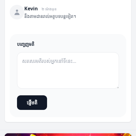
Kevin
២ ម៉ោងមុន
នឹងតាមដានរាល់អត្ថបទបន្តទៀត។
បញ្ចេញមតិ
ផ្ញើមតិ