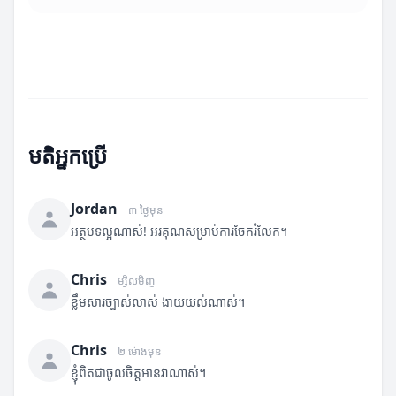
មតិអ្នកប្រើ
Jordan
៣ ថ្ងៃមុន
អត្ថបទល្អណាស់! អរគុណសម្រាប់ការចែករំលែក។
Chris
ម្សិលមិញ
ខ្លឹមសារច្បាស់លាស់ ងាយយល់ណាស់។
Chris
២ ម៉ោងមុន
ខ្ញុំពិតជាចូលចិត្តអានវាណាស់។