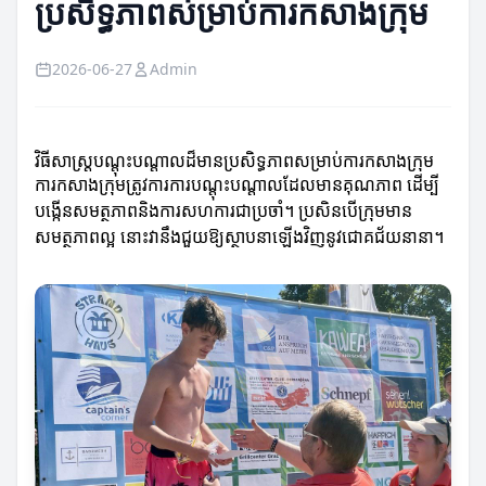
ប្រសិទ្ធភាពសម្រាប់ការកសាងក្រុម
2026-06-27
Admin
វិធីសាស្ត្របណ្តុះបណ្តាលដ៏មានប្រសិទ្ធភាពសម្រាប់ការកសាងក្រុម
ការកសាងក្រុមត្រូវការការបណ្តុះបណ្តាលដែលមានគុណភាព ដើម្បី
បង្កើនសមត្ថភាពនិងការសហការជាប្រចាំ។ ប្រសិនបើក្រុមមាន
សមត្ថភាពល្អ នោះវានឹងជួយឱ្យស្ថាបនាឡើងវិញនូវជោគជ័យនានា។