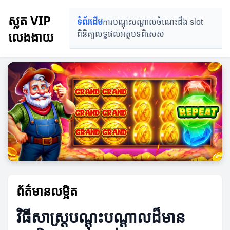
ស្លត VIP
ទំព័រដើម
ការបណ្តុះបណ្តាល
ចំណេះដឹង slot
លេងងាយ
ពិនិត្យលទ្ធផល
អត្ថបទពិសេស
ព័ត៌មានលម្អិត
វិធីសាស្ត្របណ្តុះបណ្តាលដ៏មាន